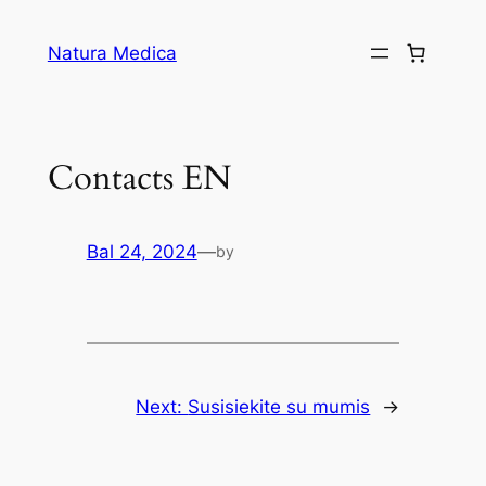
Eiti
prie
Natura Medica
turinio
Contacts EN
Bal 24, 2024
—
by
Next:
Susisiekite su mumis
→